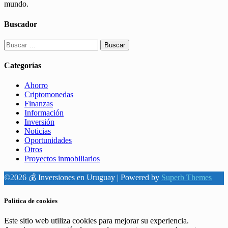
mundo.
Buscador
Buscar:
Categorías
Ahorro
Criptomonedas
Finanzas
Información
Inversión
Noticias
Oportunidades
Otros
Proyectos inmobiliarios
©2026 💰 Inversiones en Uruguay
| Powered by
Superb Themes
Politica de cookies
Este sitio web utiliza cookies para mejorar su experiencia.