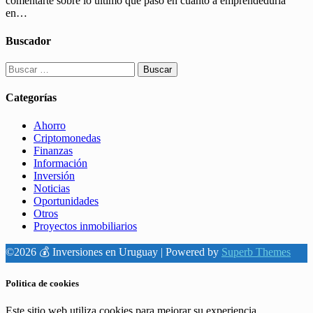
comentarte sobre lo último que pasó en cuanto a emprendeduría
en…
Buscador
Buscar:
Categorías
Ahorro
Criptomonedas
Finanzas
Información
Inversión
Noticias
Oportunidades
Otros
Proyectos inmobiliarios
©2026 💰 Inversiones en Uruguay
| Powered by
Superb Themes
Politica de cookies
Este sitio web utiliza cookies para mejorar su experiencia.