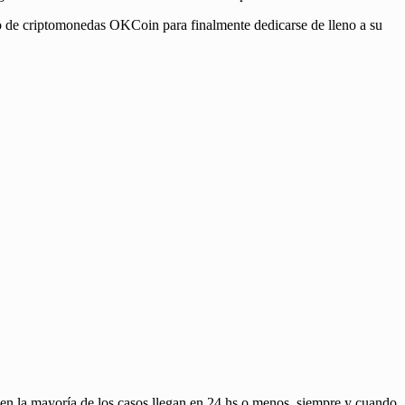
o de criptomonedas OKCoin para finalmente dedicarse de lleno a su
, en la mayoría de los casos llegan en 24 hs o menos, siempre y cuando