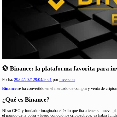
💱 Binance: la plataforma favorita para i
Fecha:
29/04/2021
29/04/2021
por
Inversion
Binance
se ha convertido en el mercado de compra y venta de cripto
¿Qué es Binance?
Ni su CEO y fundador imaginaba el éxito que iba a tener su nueva pl
el mundo de la bolsa y luego conoció los criptoactivos, ya había fu