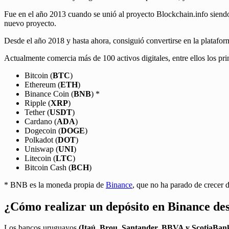
Fue en el año 2013 cuando se unió al proyecto Blockchain.info sien
nuevo proyecto.
Desde el año 2018 y hasta ahora, consiguió convertirse en la plata
Actualmente comercia más de 100 activos digitales, entre ellos los pri
Bitcoin (
BTC
)
Ethereum (
ETH
)
Binance Coin (
BNB
) *
Ripple (
XRP
)
Tether (
USDT
)
Cardano (
ADA
)
Dogecoin (
DOGE
)
Polkadot (
DOT
)
Uniswap (
UNI
)
Litecoin (
LTC
)
Bitcoin Cash (
BCH
)
* BNB es la moneda propia de
Binance
, que no ha parado de crecer 
¿Cómo realizar un depósito en Binance d
Los bancos uruguayos
(Itaú, Brou, Santander, BBVA y ScotiaBan