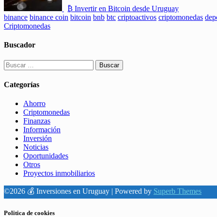
₿ Invertir en Bitcoin desde Uruguay
binance
binance coin
bitcoin
bnb
btc
criptoactivos
criptomonedas
dep
Criptomonedas
Buscador
Buscar:
Categorías
Ahorro
Criptomonedas
Finanzas
Información
Inversión
Noticias
Oportunidades
Otros
Proyectos inmobiliarios
©2026 💰 Inversiones en Uruguay
| Powered by
Superb Themes
Politica de cookies