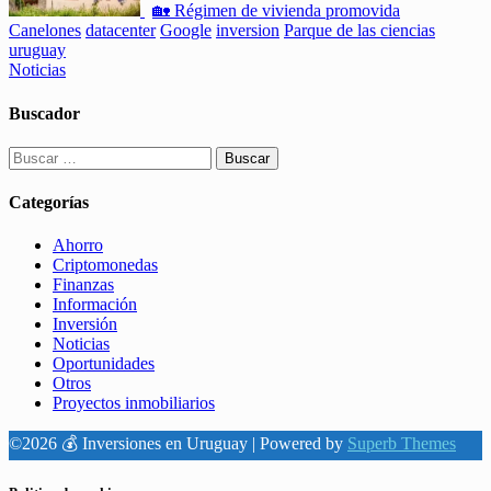
🏡 Régimen de vivienda promovida
Canelones
datacenter
Google
inversion
Parque de las ciencias
uruguay
Noticias
Buscador
Buscar:
Categorías
Ahorro
Criptomonedas
Finanzas
Información
Inversión
Noticias
Oportunidades
Otros
Proyectos inmobiliarios
©2026 💰 Inversiones en Uruguay
| Powered by
Superb Themes