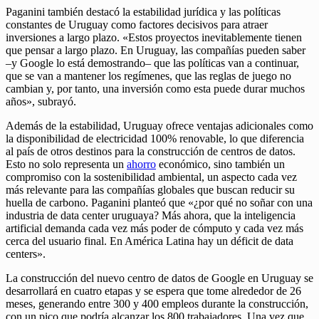
Paganini también destacó la estabilidad jurídica y las políticas
constantes de Uruguay como factores decisivos para atraer
inversiones a largo plazo. «Estos proyectos inevitablemente tienen
que pensar a largo plazo. En Uruguay, las compañías pueden saber
–y Google lo está demostrando– que las políticas van a continuar,
que se van a mantener los regímenes, que las reglas de juego no
cambian y, por tanto, una inversión como esta puede durar muchos
años», subrayó.
Además de la estabilidad, Uruguay ofrece ventajas adicionales como
la disponibilidad de electricidad 100% renovable, lo que diferencia
al país de otros destinos para la construcción de centros de datos.
Esto no solo representa un
ahorro
económico, sino también un
compromiso con la sostenibilidad ambiental, un aspecto cada vez
más relevante para las compañías globales que buscan reducir su
huella de carbono. Paganini planteó que «¿por qué no soñar con una
industria de data center uruguaya? Más ahora, que la inteligencia
artificial demanda cada vez más poder de cómputo y cada vez más
cerca del usuario final. En América Latina hay un déficit de data
centers».
La construcción del nuevo centro de datos de Google en Uruguay se
desarrollará en cuatro etapas y se espera que tome alrededor de 26
meses, generando entre 300 y 400 empleos durante la construcción,
con un pico que podría alcanzar los 800 trabajadores. Una vez que